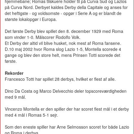
hjemmebane; Romas tilskuere holder til på Curva Sud og Lazios
på Curva Nord. Derbyet kaldes Derby della Capitale og anses for
det heftigste - og voldsomste - opgør i Serie A og er blandt de
største lokalopgør i Europa.
Det første Derby blev spillet den 8. december 1929 med Roma
som vinder 1-0. Målscorer Rodolfo Volk.
Et Derby der altid vil blive husket, nok mest af Roma fansene.
D.10 maj 2002 hvor Roma slog Lazio 1-5, Montella scorede 4
gange og blev den store helt, mens Prinsen Totti scorede det
første.
Rekorder
Francesco Totti har spillet 28 derbys, hvilket er flest af alle.
Dino Da Costa og Marco Delvecchio deler topscoreværdigheden
med 9 mål.
Vincenzo Montella er den spiller der har scoret flest mål i et derby
med 4 mål i Romas 5-1 sejr.
Som den eneste spiller har Arne Selmosson scoret for både Lazio
og Roma i derbys.