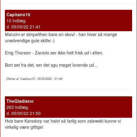
Capitano10
10 indlæg.
d. 05/05/22 21:41
Mancini er simpelthen bare en skovl - han hiver så mange
unødvendige gule skilte:-)
Enig Thorsen - Zaniolo ser ikke helt frisk ud i aften.
Bort set fra det, ser det sgu meget lovende ud…
[Rettet af: Capitano10 - 05/05/2022 - 21:44]
TheGladiator
263 indlæg.
d. 05/05/22 21:50
Hvis bare Karsdorp var halvt så farlig som zalewski kunne vi
virkelig være giftige!