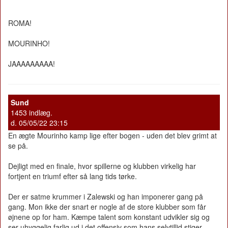
ROMA!
MOURINHO!
JAAAAAAAAA!
Sund
1453 indlæg.
d. 05/05/22 23:15
En ægte Mourinho kamp lige efter bogen - uden det blev grimt at
se på.
Dejligt med en finale, hvor spillerne og klubben virkelig har
fortjent en triumf efter så lang tids tørke.
Der er satme krummer i Zalewski og han imponerer gang på
gang. Mon ikke der snart er nogle af de store klubber som får
øjnene op for ham. Kæmpe talent som konstant udvikler sig og
ser uhyggelig farlig ud i det offensiv som hans selvtillid stiger.