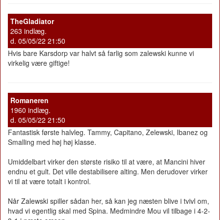
TheGladiator
263 indlæg.
d. 05/05/22 21:50
Hvis bare Karsdorp var halvt så farlig som zalewski kunne vi
virkelig være giftige!
Romaneren
1960 indlæg.
d. 05/05/22 21:50
Fantastisk første halvleg. Tammy, Capitano, Zelewski, Ibanez og
Smalling med høj høj klasse.
Umiddelbart virker den største risiko til at være, at Mancini hiver
endnu et gult. Det ville destabilisere alting. Men derudover virker
vi til at være totalt i kontrol.
Når Zalewski spiller sådan her, så kan jeg næsten blive i tvivl om,
hvad vi egentlig skal med Spina. Medmindre Mou vil tilbage i 4-2-