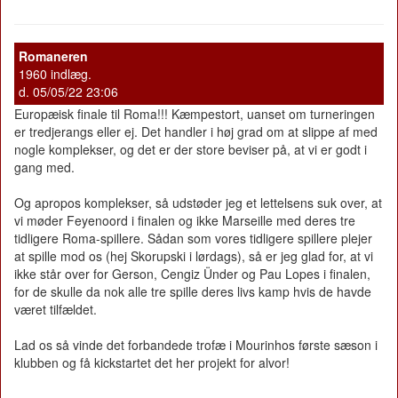
Romaneren
1960 indlæg.
d. 05/05/22 23:06
Europæisk finale til Roma!!! Kæmpestort, uanset om turneringen
er tredjerangs eller ej. Det handler i høj grad om at slippe af med
nogle komplekser, og det er der store beviser på, at vi er godt i
gang med.
Og apropos komplekser, så udstøder jeg et lettelsens suk over, at
vi møder Feyenoord i finalen og ikke Marseille med deres tre
tidligere Roma-spillere. Sådan som vores tidligere spillere plejer
at spille mod os (hej Skorupski i lørdags), så er jeg glad for, at vi
ikke står over for Gerson, Cengiz Ünder og Pau Lopes i finalen,
for de skulle da nok alle tre spille deres livs kamp hvis de havde
været tilfældet.
Lad os så vinde det forbandede trofæ i Mourinhos første sæson i
klubben og få kickstartet det her projekt for alvor!