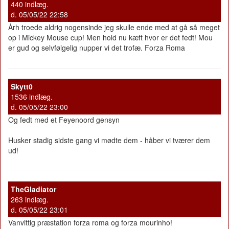
440 indlæg.
d. 05/05/22 22:58
Årh troede aldrig nogensinde jeg skulle ende med at gå så meget
op i Mickey Mouse cup! Men hold nu kæft hvor er det fedt! Mou
er gud og selvfølgelig nupper vi det trofæ. Forza Roma
Skytt0
1536 indlæg.
d. 05/05/22 23:00
Og fedt med et Feyenoord gensyn
Husker stadig sidste gang vi mødte dem - håber vi tværer dem
ud!
TheGladiator
263 indlæg.
d. 05/05/22 23:01
Vanvittig præstation forza roma og forza mourinho!