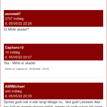
asroma87
3707 indlæg.
d. 05/05/22 22:26
Er Mhiki skadet?
Capitano10
10 indlæg.
d. 05/05/22 22:27
Yes - Mihki er skadet
[Rettet af: Capitano10 - 05/05/2022 - 22:27]
ASRMichael
440 indlæg.
d. 05/05/22 22:33
Syntes godt nok vi står langt tilbage nu.. Ved godt Leicester ikke
har haft en eneste chance rigtigt, meeen så godt vi kom lidt mere