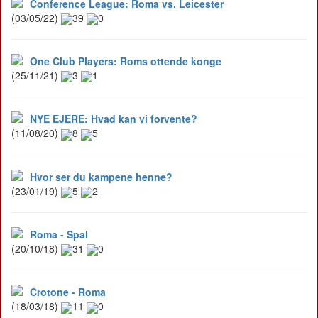
Conference League: Roma vs. Leicester
(03/05/22)
39
0
One Club Players: Roms ottende konge
(25/11/21)
3
1
NYE EJERE: Hvad kan vi forvente?
(11/08/20)
8
5
Hvor ser du kampene henne?
(23/01/19)
5
2
Roma - Spal
(20/10/18)
31
0
Crotone - Roma
(18/03/18)
11
0