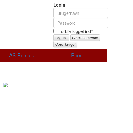
Login
Forbliv logget ind?
Glemt password
Opret bruger
AS Roma
Rom