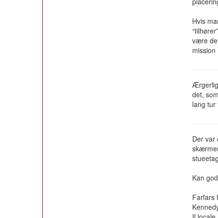
placerin
Hvis man
“tilhøre
være det
mission 
Ærgerlig
det, som
lang tur
Der var
skærmen.
stueetag
Kan godt
Farfars h
Kennedy
Il locale