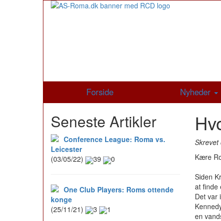
Forside
Nyheder
Hv
Seneste Artikler
Conference League: Roma vs.
Skrevet
Leicester
Kære Ro
(03/05/22)
39
0
Siden Kr
at finde
One Club Players: Roms ottende
Det var 
konge
Kennedy
(25/11/21)
3
1
en vands