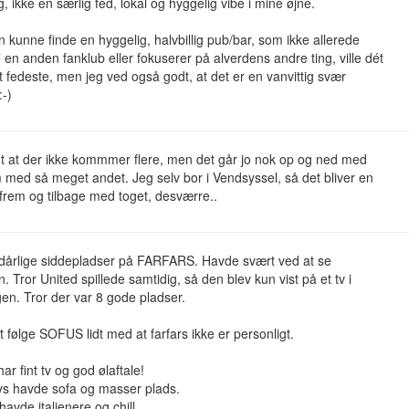
g, ikke en særlig fed, lokal og hyggelig vibe i mine øjne.
 kunne finde en hyggelig, halvbillig pub/bar, som ikke allerede
r” en anden fanklub eller fokuserer på alverdens andre ting, ville dét
 fedeste, men jeg ved også godt, at det er en vanvittig svær
:-)
t at der ikke kommmer flere, men det går jo nok op og ned med
 med så meget andet. Jeg selv bor i Vendsyssel, så det bliver en
 frem og tilbage med toget, desværre..
 dårlige siddepladser på FARFARS. Havde svært ved at se
 Tror United spillede samtidig, så den blev kun vist på et tv i
en. Tror der var 8 gode pladser.
 følge SOFUS lidt med at farfars ikke er personligt.
ar fint tv og god ølaftale!
s havde sofa og masser plads.
 havde italienere og chill.