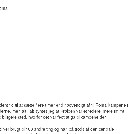
Roma
dent tid til at sætte flere timer end nødvendigt af til Roma-kampene i
rne, men alt i alt syntes jeg at Krølben var et federe, mere intimt
s billigere sted, hvorfor det var fedt at gå til kampene der.
bliver brugt til 100 andre ting og har, på trods af den centrale