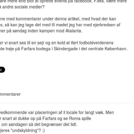
gøre mere end blot at oprette events på facebook. F.eks. være mere
å andre sociale medier?
ne med kommentarer under denne artikel, med hvad der kan
s, så kan jeg tage det med til mødet jeg har med ejerkredsen af
 her på søndag inden kampen mod Atalanta.
r vi snart ses til en sejr og en kold øl iført fodboldverdenens
e trøje på Farfars bodega i Skindergade i det centrale København.
mmentarer
vedkommende var placeringen af il locale for langt væk. Men
r snart at dukke op på Farfars og se Roma spille
 om søndagen så det begrænser det lidt.
jeres "undskyldning"? :)