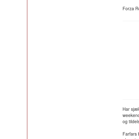
Forza 
Har sjæl
weekende
og tildel
Farfars 