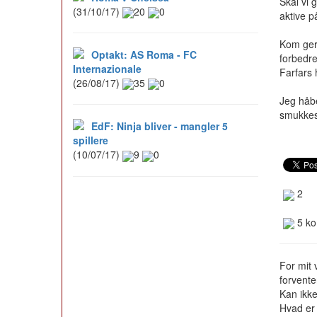
Skal vi 
(31/10/17)
20
0
aktive p
Kom ger
Optakt: AS Roma - FC
forbedre
Internazionale
Farfars
(26/08/17)
35
0
Jeg håbe
smukkest
EdF: Ninja bliver - mangler 5
spillere
(10/07/17)
9
0
2
5 ko
For mit 
forvente
Kan ikke
Hvad er 