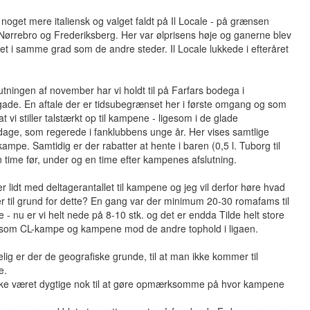
 noget mere italiensk og valget faldt på Il Locale - på grænsen
ørrebro og Frederiksberg. Her var ølprisens høje og ganerne blev
tet i samme grad som de andre steder. Il Locale lukkede i efteråret
utningen af november har vi holdt til på Farfars bodega i
ade. En aftale der er tidsubegrænset her i første omgang og som
at vi stiller talstærkt op til kampene - ligesom i de glade
age, som regerede i fanklubbens unge år. Her vises samtlige
mpe. Samtidig er der rabatter at hente i baren (0,5 l. Tuborg til
n time før, under og en time efter kampenes afslutning.
er lidt med deltagerantallet til kampene og jeg vil derfor høre hvad
er til grund for dette? En gang var der minimum 20-30 romafams til
- nu er vi helt nede på 8-10 stk. og det er endda Tilde helt store
som CL-kampe og kampene mod de andre tophold i ligaen.
elig er der de geografiske grunde, til at man ikke kommer til
e.
ikke været dygtige nok til at gøre opmærksomme på hvor kampene