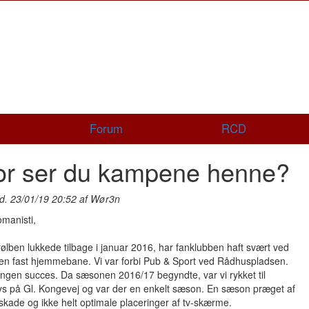
Forum
RCD
or ser du kampene henne?
 d. 23/01/19 20:52 af Wør3n
manisti,
ølben lukkede tilbage i januar 2016, har fanklubben haft svært ved
 en fast hjemmebane. Vi var forbi Pub & Sport ved Rådhuspladsen.
ingen succes. Da sæsonen 2016/17 begyndte, var vi rykket til
s på Gl. Kongevej og var der en enkelt sæson. En sæson præget af
kade og ikke helt optimale placeringer af tv-skærme.