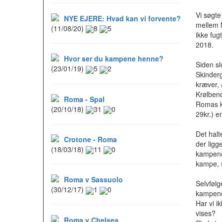
Vi søgte
NYE EJERE: Hvad kan vi forvente?
mellem N
(11/08/20)
8
5
ikke fug
2018.
Hvor ser du kampene henne?
Siden sl
(23/01/19)
5
2
Skinderg
kræver, 
Krølbend
Roma - Spal
Romas ka
(20/10/18)
31
0
29kr.) e
Det halt
Crotone - Roma
der ligg
(18/03/18)
11
0
kampene 
kampe, 
Roma v Sassuolo
Selvfølg
(30/12/17)
1
0
kampen
Har vi 
vises?
Roma v Chelsea