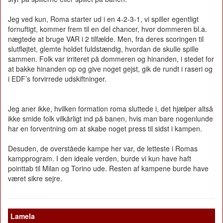
Jeg ved kun, Roma starter ud i en 4-2-3-1, vi spiller egentligt
fornuftigt, kommer frem til en del chancer, hvor dommeren bl.a.
nægtede at bruge VAR i 2 tilfælde. Men, fra deres scoringen til
slutfløjtet, glemte holdet fuldstændig, hvordan de skulle spille
sammen. Folk var irriteret på dommeren og hinanden, i stedet for
at bakke hinanden op og give noget gejst, gik de rundt i raseri og
i EDF’s forvirrede udskiftninger.
Jeg aner ikke, hvilken formation roma sluttede i, det hjælper altså
ikke smide folk vilkårligt ind på banen, hvis man bare nogenlunde
har en forventning om at skabe noget press til sidst i kampen.
Desuden, de overståede kampe her var, de letteste i Romas
kampprogram. I den ideale verden, burde vi kun have haft
pointtab til Milan og Torino ude. Resten af kampene burde have
været sikre sejre.
Lamela