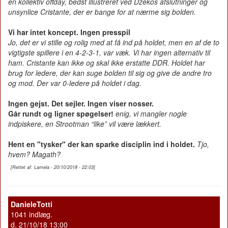
en kollektiv offday, bedst illustreret ved Dzekos afslutninger og
unsynlice Cristante, der er bange for at nærme sig bolden.
Vi har intet koncept. Ingen presspil
Jo, det er vi stille og rolig med at få ind på holdet, men en af de to
vigtigste spillere i en 4-2-3-1, var væk. Vi har ingen alternativ til
ham. Cristante kan ikke og skal ikke erstatte DDR. Holdet har
brug for ledere, der kan suge bolden til sig og give de andre tro
og mod. Der var 0-ledere på holdet i dag.
Ingen gejst. Det sejler. Ingen viser nosser.
Går rundt og ligner spøgelser!
enig, vi mangler nogle
indpiskere, en Strootman “like” vil være lækkert.
Hent en "tysker" der kan sparke disciplin ind i holdet.
Tjo,
hvem? Magath?
[Rettet af: Lamela - 20/10/2018 - 22:03]
DanieleTotti
1041 indlæg.
d. 21/10/18 13:00