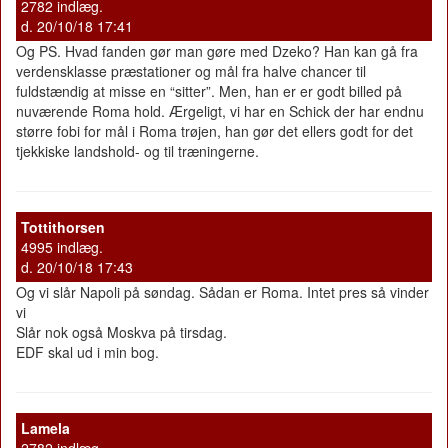
2782 indlæg.
d. 20/10/18 17:41
Og PS. Hvad fanden gør man gøre med Dzeko? Han kan gå fra
verdensklasse præstationer og mål fra halve chancer til
fuldstændig at misse en “sitter”. Men, han er er godt billed på
nuværende Roma hold. Ærgeligt, vi har en Schick der har endnu
større fobi for mål i Roma trøjen, han gør det ellers godt for det
tjekkiske landshold- og til træningerne.
Tottithorsen
4995 indlæg.
d. 20/10/18 17:43
Og vi slår Napoli på søndag. Sådan er Roma. Intet pres så vinder
vi
Slår nok også Moskva på tirsdag.
EDF skal ud i min bog.
Lamela
2782 indlæg.