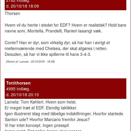
d. 20/10/18 18:09
Thorsen
Hvem vil du hente i stedet for EDF? Hvem er realistisk? Hold bare
navne som, Montella, Prandelli, Ranieri laaangt væk.
Conte? Han er dyr, som virkelig dyr, så har han i øvrigt et
mellemværende med Chelsea, der skal afgøres i retten.
Desuden, så har vi ikke spillerne til hans 3-4-3.
[Rettet af: Lamela - 20/10/2018 - 18:09]
Tottithorsen
4995 indlæg.
d. 20/10/18 20:10
Lamela: Tom Køhlert. Hvem som helst.
Er meget træt af EDF. Elendig taktikker.
Igen illustreret idag med tåbelige indskiftninger. Hvorfor startede
Santon ude? Hvorfor Marcano fremfor Jesus?
Vi har intet koncept. Ingen presspil
Ingen gejst. Det sejler. Ingen viser nosser.