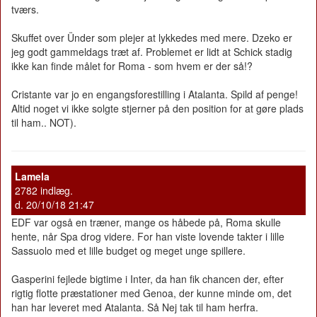
tværs.
Skuffet over Ünder som plejer at lykkedes med mere. Dzeko er
jeg godt gammeldags træt af. Problemet er lidt at Schick stadig
ikke kan finde målet for Roma - som hvem er der så!?
Cristante var jo en engangsforestilling i Atalanta. Spild af penge!
Altid noget vi ikke solgte stjerner på den position for at gøre plads
til ham.. NOT).
Lamela
2782 indlæg.
d. 20/10/18 21:47
EDF var også en træner, mange os håbede på, Roma skulle
hente, når Spa drog videre. For han viste lovende takter i lille
Sassuolo med et lille budget og meget unge spillere.
Gasperini fejlede bigtime i Inter, da han fik chancen der, efter
rigtig flotte præstationer med Genoa, der kunne minde om, det
han har leveret med Atalanta. Så Nej tak til ham herfra.