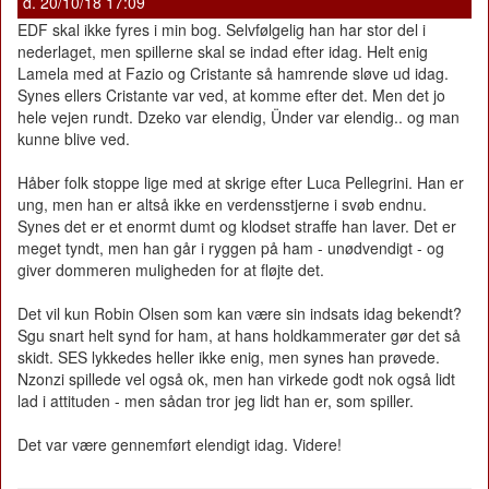
d. 20/10/18 17:09
EDF skal ikke fyres i min bog. Selvfølgelig han har stor del i
nederlaget, men spillerne skal se indad efter idag. Helt enig
Lamela med at Fazio og Cristante så hamrende sløve ud idag.
Synes ellers Cristante var ved, at komme efter det. Men det jo
hele vejen rundt. Dzeko var elendig, Ünder var elendig.. og man
kunne blive ved.
Håber folk stoppe lige med at skrige efter Luca Pellegrini. Han er
ung, men han er altså ikke en verdensstjerne i svøb endnu.
Synes det er et enormt dumt og klodset straffe han laver. Det er
meget tyndt, men han går i ryggen på ham - unødvendigt - og
giver dommeren muligheden for at fløjte det.
Det vil kun Robin Olsen som kan være sin indsats idag bekendt?
Sgu snart helt synd for ham, at hans holdkammerater gør det så
skidt. SES lykkedes heller ikke enig, men synes han prøvede.
Nzonzi spillede vel også ok, men han virkede godt nok også lidt
lad i attituden - men sådan tror jeg lidt han er, som spiller.
Det var være gennemført elendigt idag. Videre!