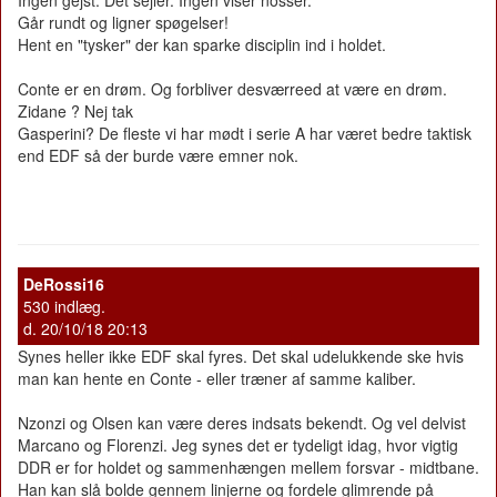
Går rundt og ligner spøgelser!
Hent en "tysker" der kan sparke disciplin ind i holdet.
Conte er en drøm. Og forbliver desværreed at være en drøm.
Zidane ? Nej tak
Gasperini? De fleste vi har mødt i serie A har været bedre taktisk
end EDF så der burde være emner nok.
DeRossi16
530 indlæg.
d. 20/10/18 20:13
Synes heller ikke EDF skal fyres. Det skal udelukkende ske hvis
man kan hente en Conte - eller træner af samme kaliber.
Nzonzi og Olsen kan være deres indsats bekendt. Og vel delvist
Marcano og Florenzi. Jeg synes det er tydeligt idag, hvor vigtig
DDR er for holdet og sammenhængen mellem forsvar - midtbane.
Han kan slå bolde gennem linjerne og fordele glimrende på