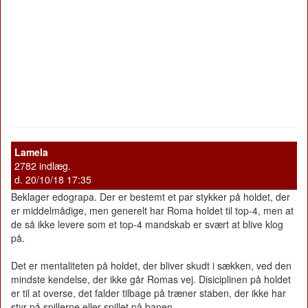
Lamela
2782 indlæg.
d. 20/10/18 17:35
Beklager edograpa. Der er bestemt et par stykker på holdet, der
er middelmådige, men generelt har Roma holdet til top-4, men at
de så ikke levere som et top-4 mandskab er svært at blive klog
på.
Det er mentaliteten på holdet, der bliver skudt i sækken, ved den
mindste kendelse, der ikke går Romas vej. Disiciplinen på holdet
er til at overse, det falder tilbage på træner staben, der ikke har
styr på spillerne eller spillet på banen.