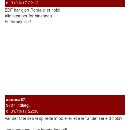
d. 31/10/17 22:12
EDF har gjort Roma til et hold!
Alle kæmper for hinanden.
En fornøjelse !
asroma87
3707 indlæg.
d. 31/10/17 22:36
Var det Chelsea vi spillede imod eller et eller andet serie 3 hold?
Jeg kunne sgu ikke kende forskel!