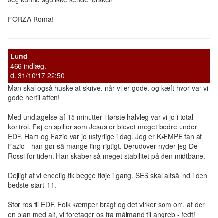
FORZA Roma!
Lund
466 indlæg.
d. 31/10/17 22:50
Man skal også huske at skrive, når vi er gode, og kæft hvor var vi
gode hertil aften!
Med undtagelse af 15 minutter i første halvleg var vi jo i total
kontrol. Føj en spiller som Jesus er blevet meget bedre under
EDF. Ham og Fazio var jo ustyrlige i dag. Jeg er KÆMPE fan af
Fazio - han gør så mange ting rigtigt. Derudover nyder jeg De
Rossi for tiden. Han skaber så meget stabilitet på den midtbane.
Dejligt at vi endelig fik begge fløje i gang. SES skal altså ind i den
bedste start-11.
Stor ros til EDF. Folk kæmper bragt og det virker som om, at der
en plan med alt, vi foretager os fra målmand til angreb - fedt!