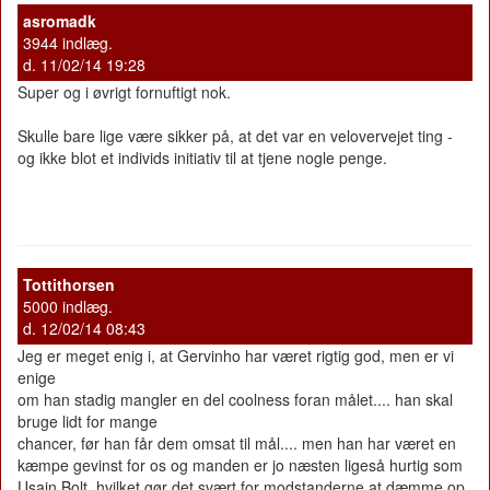
asromadk
3944 indlæg.
d. 11/02/14 19:28
Super og i øvrigt fornuftigt nok.
Skulle bare lige være sikker på, at det var en velovervejet ting -
og ikke blot et individs initiativ til at tjene nogle penge.
Tottithorsen
5000 indlæg.
d. 12/02/14 08:43
Jeg er meget enig i, at Gervinho har været rigtig god, men er vi
enige
om han stadig mangler en del coolness foran målet.... han skal
bruge lidt for mange
chancer, før han får dem omsat til mål.... men han har været en
kæmpe gevinst for os og manden er jo næsten ligeså hurtig som
Usain Bolt, hvilket gør det svært for modstanderne at dæmme op