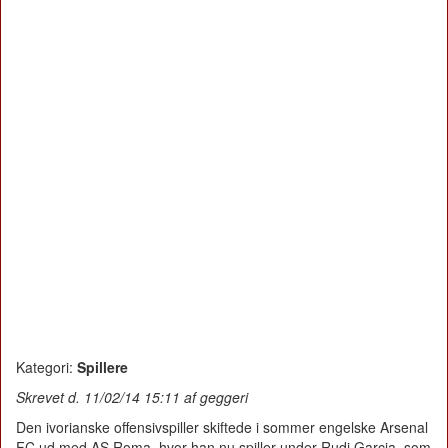
Kategori:
Spillere
Skrevet d. 11/02/14 15:11 af geggeri
Den ivorianske offensivspiller skiftede i sommer engelske Arsenal
FC ud med AS Roma, hvor han nu spiller under Rudi Garcia, som