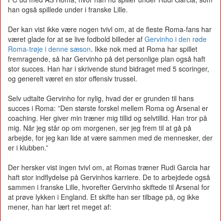
han også spillede under i franske Lille.
Der kan vist ikke være nogen tvivl om, at de fleste Roma-fans har
været glade for at se live fodbold billeder af
Gervinho i den røde
Roma-trøje i denne sæson
. Ikke nok med at Roma har spillet
fremragende, så har Gervinho på det personlige plan også haft
stor succes. Han har i skrivende stund bidraget med 5 scoringer,
og generelt været en stor offensiv trussel.
Selv udtalte Gervinho for nylig, hvad der er grunden til hans
succes i Roma: ”Den største forskel mellem Roma og Arsenal er
coaching. Her giver min træner mig tillid og selvtillid. Han tror på
mig. Når jeg står op om morgenen, ser jeg frem til at gå på
arbejde, for jeg kan lide at være sammen med de mennesker, der
er i klubben.”
Der hersker vist ingen tvivl om, at Romas træner Rudi Garcia har
haft stor indflydelse på Gervinhos karriere. De to arbejdede også
sammen i franske Lille, hvorefter Gervinho skiftede til Arsenal for
at prøve lykken i England. Et skifte han ser tilbage på, og ikke
mener, han har lært ret meget af: