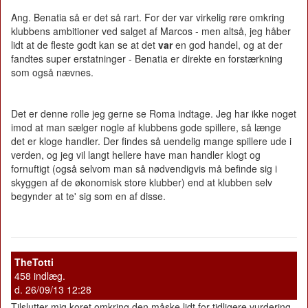
Ang. Benatia så er det så rart. For der var virkelig røre omkring
klubbens ambitioner ved salget af Marcos - men altså, jeg håber
lidt at de fleste godt kan se at det
var
en god handel, og at der
fandtes super erstatninger - Benatia er direkte en forstærkning
som også nævnes.
Det er denne rolle jeg gerne se Roma indtage. Jeg har ikke noget
imod at man sælger nogle af klubbens gode spillere, så længe
det er kloge handler. Der findes så uendelig mange spillere ude i
verden, og jeg vil langt hellere have man handler klogt og
fornuftigt (også selvom man så nødvendigvis må befinde sig i
skyggen af de økonomisk store klubber) end at klubben selv
begynder at te' sig som en af disse.
TheTotti
458 indlæg.
d. 26/09/13 12:28
Tilslutter mig koret omkring den måske lidt for tidligere vurdering.