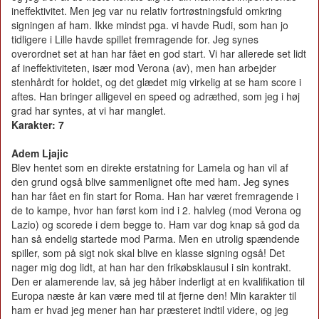
ineffektivitet. Men jeg var nu relativ fortrøstningsfuld omkring
signingen af ham. Ikke mindst pga. vi havde Rudi, som han jo
tidligere i Lille havde spillet fremragende for. Jeg synes
overordnet set at han har fået en god start. Vi har allerede set lidt
af ineffektiviteten, især mod Verona (av), men han arbejder
stenhårdt for holdet, og det glædet mig virkelig at se ham score i
aftes. Han bringer alligevel en speed og adræthed, som jeg i høj
grad har syntes, at vi har manglet.
Karakter: 7
Adem Ljajic
Blev hentet som en direkte erstatning for Lamela og han vil af
den grund også blive sammenlignet ofte med ham. Jeg synes
han har fået en fin start for Roma. Han har været fremragende i
de to kampe, hvor han først kom ind i 2. halvleg (mod Verona og
Lazio) og scorede i dem begge to. Ham var dog knap så god da
han så endelig startede mod Parma. Men en utrolig spændende
spiller, som på sigt nok skal blive en klasse signing også! Det
nager mig dog lidt, at han har den frikøbsklausul i sin kontrakt.
Den er alamerende lav, så jeg håber inderligt at en kvalifikation til
Europa næste år kan være med til at fjerne den! Min karakter til
ham er hvad jeg mener han har præsteret indtil videre, og jeg