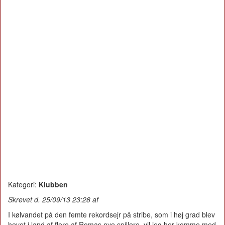
Kategori:
Klubben
Skrevet d. 25/09/13 23:28 af
I kølvandet på den femte rekordsejr på stribe, som i høj grad blev
hevet i land af flere af Romas nye spillere, vil jeg her komme med