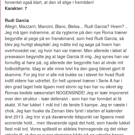
forventet også klart, at den vil stige i fremtiden!
Karakter: 7
Rudi Garcia
Allegri, Mazzarri, Mancini, Blanc, Bielsa... Rudi Garcia? Hvem? ..
Jeg må igen indrømme, at da rygterne på den nye Roma træner
begyndte at pege på en franskmand, som hed Rudi Garcia, så
blev jeg hurtigt skeptisk! Jeg måtte ind og søge på hvem han
overhovedet var, og hvor han var træner. Men allerede i løbet af
preseason begyndte jeg at tage Garcia til mig. Jeg synes han var
fornuftig at høre på, og allerede der begyndte han at vinde mit
fodboldhjerte. Idag er alle mine tvivl fra den gang blevet gjort til
skamme. For jeg tror vi alle må bukke os i støvet for hvad Rudi
indtil videre har udrettet. En helt uprøvet træner i Serie A har i
den grad taget hele ligaen med storm og han har nu sikret sig
Romas bedste sæsonstart NOGENSINDE! Jeg er især imponeret
over den struktur - især defensivt - som han har formået at få
skabt. Vi har lukket 1 mål ind i de første 5 kampe. Jeg er næste i
chok. Jeg kan huske da Zeman blev fyret i starten af kalender
året 2013. Jeg tror vi på daværende tidspunkt var ligaens mest
scorende hold... men tilsvarende også det hold, som havde lukket
flest mål ind. Vores spillestil er aldeles fremragende og det virker
virkelig til, at der er super stemning både på og udenfor banen.