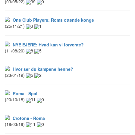
(03/05/22)
39
0
One Club Players: Roms ottende konge
(25/11/21)
3
1
NYE EJERE: Hvad kan vi forvente?
(11/08/20)
8
5
Hvor ser du kampene henne?
(23/01/19)
5
2
Roma - Spal
(20/10/18)
31
0
Crotone - Roma
(18/03/18)
11
0