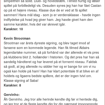
simpelthen så solid. Duel- og hovedstærk. Tilmed hurtig og læser
spillet på forbilledeligt vis. Desuden synes jeg han har fået Castan
op på et højere niveau. Klasse due de er ved at få spillet
sammen! Hans mål idag - som jo er verdensklasse - havde ingen
indflydelse på hvad jeg giver ham. Jeg havde givet ham den
samme karakter, hvis det var skrevet igår.
Karakter: 10
Kevin Strootman
Strootman var årets dyreste signing, og blev taget imod af
fansene som en kommede legende. Han fik tilmed Aldairs
legendariske nummer, så på forhånd var der allerede et vis pres
på klubbens blot 2. hollænder i historien. Og det pres har han så
sandelig håndteret og har leveret på et fornemt niveau. Faktisk
så godt, at jeg allerede nu sidder her og er bange for om vi nu
også kan holde på ham! Han har klart potentiale til at blive en af
holdets og ligaens bedste spillere, det er der ingen tvivl om.
Klasse signing af Saba!
Karakter: 8
Gervinho:
Åh Gervinho. Jeg tror alle herinde kendte dig før vi hentede dig,
og jeg tror at de fleste kendte dig for din nærmest imponerende