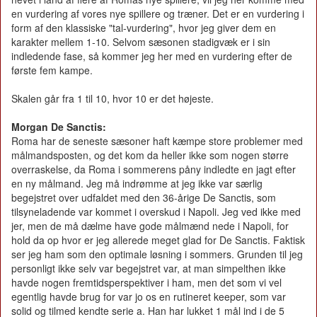
en vurdering af vores nye spillere og træner. Det er en vurdering i
form af den klassiske "tal-vurdering", hvor jeg giver dem en
karakter mellem 1-10. Selvom sæsonen stadigvæk er i sin
indledende fase, så kommer jeg her med en vurdering efter de
første fem kampe.
Skalen går fra 1 til 10, hvor 10 er det højeste.
Morgan De Sanctis:
Roma har de seneste sæsoner haft kæmpe store problemer med
målmandsposten, og det kom da heller ikke som nogen større
overraskelse, da Roma i sommerens påny indledte en jagt efter
en ny målmand. Jeg må indrømme at jeg ikke var særlig
begejstret over udfaldet med den 36-årige De Sanctis, som
tilsyneladende var kommet i overskud i Napoli. Jeg ved ikke med
jer, men de må dælme have gode målmænd nede i Napoli, for
hold da op hvor er jeg allerede meget glad for De Sanctis. Faktisk
ser jeg ham som den optimale løsning i sommers. Grunden til jeg
personligt ikke selv var begejstret var, at man simpelthen ikke
havde nogen fremtidsperspektiver i ham, men det som vi vel
egentlig havde brug for var jo os en rutineret keeper, som var
solid og tilmed kendte serie a. Han har lukket 1 mål ind i de 5