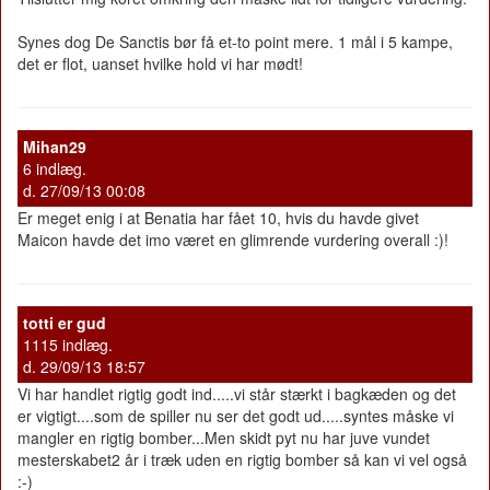
Synes dog De Sanctis bør få et-to point mere. 1 mål i 5 kampe,
det er flot, uanset hvilke hold vi har mødt!
Mihan29
6 indlæg.
d. 27/09/13 00:08
Er meget enig i at Benatia har fået 10, hvis du havde givet
Maicon havde det imo været en glimrende vurdering overall :)!
totti er gud
1115 indlæg.
d. 29/09/13 18:57
Vi har handlet rigtig godt ind.....vi står stærkt i bagkæden og det
er vigtigt....som de spiller nu ser det godt ud.....syntes måske vi
mangler en rigtig bomber...Men skidt pyt nu har juve vundet
mesterskabet2 år i træk uden en rigtig bomber så kan vi vel også
:-)