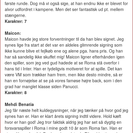
første runde. Dog må vi også sige, at han endnu ikke er blevet for
alvor udfordret i kampene. Men det ser fantastisk ud pt. mellem
stængerne.
Karakter: 7
Maicon:
Maicon havde jeg store forventninger til da han blev signet. Jeg
synes lige fra start at det var en aldeles glimrende signing som
ikke kunne blive et fejlkøb ene og alene pga. hans pris. Og han
har så sandelig ikke skuffet mig! Maicon ligner efterhånden igen
den spiller, som jeg ved gud hadede at se Roma stå overfor i
hans tid i Inter. Han er tydeligvis motiveret for at spille. Det kan
være VM som trækker ham frem, men ikke desto mindre, så er
han en fornøjelse at se på vores famøse højre back, som i den
grad har manglet klasse siden Panucci.
Karakter: 8
Mehdi Benatia
Jeg får næste helt kuldegysninger, når jeg tænker på hvor god jeg
synes han er. Han er klart årets signing indtil videre. Hold kæft
hvor er han god! Jeg tror faktisk aldrig jeg har set så dygtig en
forsvarsspiller i Roma i mine godt 10 år som Roma fan. Han er